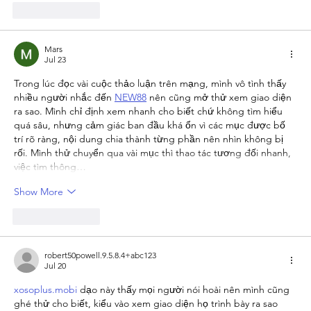
Like
Reply
Mars
Jul 23
Trong lúc đọc vài cuộc thảo luận trên mạng, mình vô tình thấy 
nhiều người nhắc đến 
NEW88
 nên cũng mở thử xem giao diện 
ra sao. Mình chỉ định xem nhanh cho biết chứ không tìm hiểu 
quá sâu, nhưng cảm giác ban đầu khá ổn vì các mục được bố 
trí rõ ràng, nội dung chia thành từng phần nên nhìn không bị 
rối. Mình thử chuyển qua vài mục thì thao tác tương đối nhanh, 
việc tìm thông…
Show More
Like
Reply
robert50powell.9.5.8.4+abc123
Jul 20
xosoplus.mobi
 dạo này thấy mọi người nói hoài nên mình cũng 
ghé thử cho biết, kiểu vào xem giao diện họ trình bày ra sao 