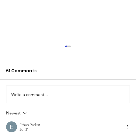
61 Comments
Write a comment...
Newest
The Queen of Cyprus basketball:
welcome, AEL Limassol!
Ethan Parker
Jul 31