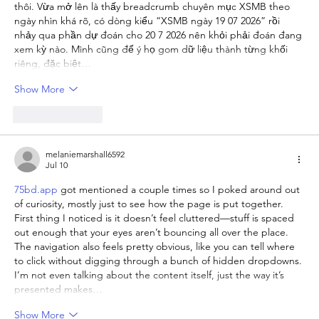
thôi. Vừa mở lên là thấy breadcrumb chuyên mục XSMB theo 
ngày nhìn khá rõ, có dòng kiểu “XSMB ngày 19 07 2026” rồi 
nhảy qua phần dự đoán cho 20 7 2026 nên khỏi phải đoán đang 
xem kỳ nào. Mình cũng để ý họ gom dữ liệu thành từng khối 
riêng, đặc biệt…
Show More
Like
Reply
melaniemarshall6592
Jul 10
75bd.app
 got mentioned a couple times so I poked around out 
of curiosity, mostly just to see how the page is put together. 
First thing I noticed is it doesn’t feel cluttered—stuff is spaced 
out enough that your eyes aren’t bouncing all over the place. 
The navigation also feels pretty obvious, like you can tell where 
to click without digging through a bunch of hidden dropdowns. 
I’m not even talking about the content itself, just the way it’s 
presented makes…
Show More