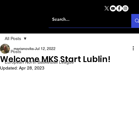
All Posts
marisnoviks
Jul 12, 2022
All Posts
Welcome MKS Start Lublin!
European North Basketball League
Updated:
Apr 28, 2023