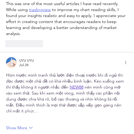
This was one of the most useful articles I have read recently. 
While using 
tradingview
 to improve my chart reading skills, I 
found your insights realistic and easy to apply. I appreciate your 
effort in creating content that encourages readers to keep 
learning and developing a better understanding of market 
analysis.
Like
Reply
UYU UYU
Jul 24
Hôm trước mình tranh thủ lướt điện thoại trước khi đi ngủ thì 
đọc được một chủ đề có khá nhiều bình luận. Kéo xuống xem 
thì thấy không ít người nhắc đến 
NEW88
 nên mình cũng mở 
vào xem thử. Sau khi xem một vòng, mình thấy các phần nội 
dung được chia khá rõ, bố cục thoáng và nhìn không bị rối 
mắt. Điều mình thích là mọi thứ được sắp xếp gọn gàng nên 
chỉ mất ít phút…
Show More