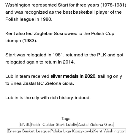
Washington represented Start for three years (1978-1981) 
and was recognized as the best basketball player of the 
Polish league in 1980.
Kent also led Zaglebie Sosnowiec to the Polish Cup 
triumph (1983).
Start was relegated in 1981, returned to the PLK and got 
relegated again to return in 2014.
Lublin team received 
silver medals in 2020
, trailing only 
to Enea Zastal BC Zielona Gora.
Lublin is the city with rich history, indeed.
Tags:
ENBL
Polski Cukier Start Lublin
Zastal Zielona Gora
Energa Basket League
Polska Liga Koszykowki
Kent Washington